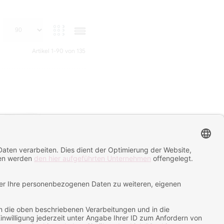
Artikel
1
-
90
von
135
ublimationstassen