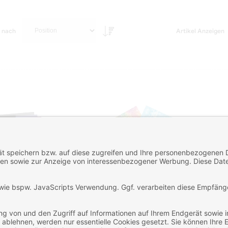
n nach
Artikel Anzeigen
ipaper Unifarben
Sublipaper Classic
S