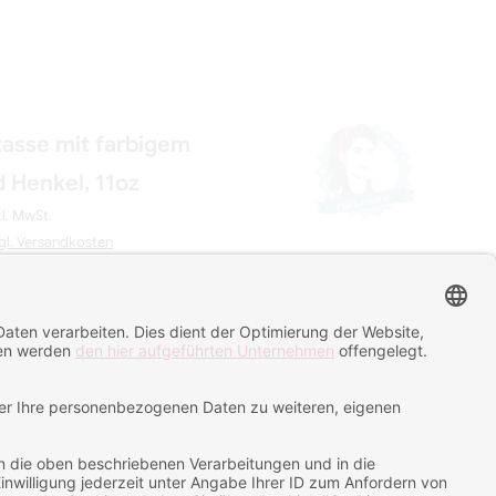
asse mit farbigem
 Henkel, 11oz
kl. MwSt.
gl. Versandkosten
 Tage
Set/Auswahl
IN DEN WARENKORB LEGEN