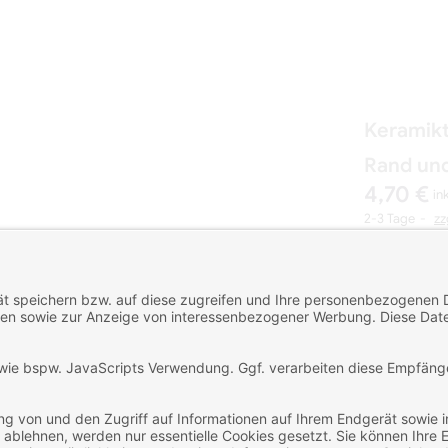
Keramikt
Rand und
4,70 €
in
2-3 Tage
zz
Art-Nr.: KTfR
Lieferzeit: 2-3
Farbe
Anzahl