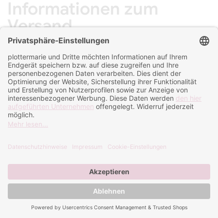
Informationen zum
Versand
Versand mit DHL
- Pauschal: 6,45 € innerhalb von Deutschland
- Ab 50,- € kostenloser Versand innerhalb von
Deutschland
- Versand in die Schweiz: 12,95€.
*DAP zollabgefertigt
- Versand nach Österreich: 9,90€.
Lieferung an Packstationen von DHL möglich.
*DHL zollabgefertigt:
Hier können noch Zollkosten vor