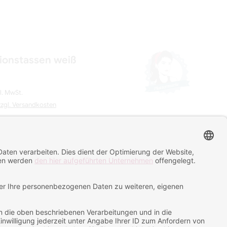
ionstassen weiß
l. MwSt.
zzgl. Versandkosten
 3 Tage
IN DEN WARENKORB LEGEN