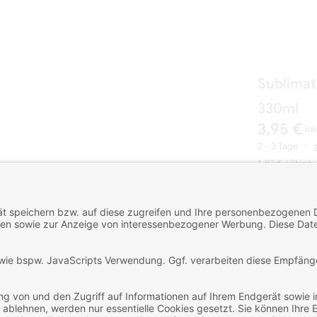
Sublimat
330ml
3,95 €
ink
2 - 3 Tage
1,92 €
/ Stück
Art-Nr.: TASW
Lieferzeit: 2 -
Set/Auswahl
Anzahl