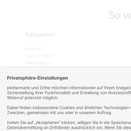
So v
Kategorien
Kreativ
(8)
Tipps und Tricks
(7)
Anleitungen
(9)
Suche im Blog
Neueste Beiträge
Laden...