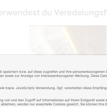
erwendest du Veredelungsf
145 Angeschaut