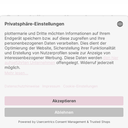
Schultüte selber basteln:
Kreative Anleitung für
einen unvergesslichen
Schulanfang
Blog Menu
Kategorien
Kreativ
(8)
Tipps und Tricks
(7)
Anleitungen
(9)
Suche im Blog