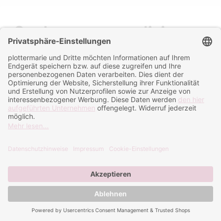
Sachen personalisieren:
So bedruckst du Tassen,
Schilder und T-Shirts mit
Namen!
Blog Menu
Kategorien
Kreativ
(8)
Tipps und Tricks
(7)
Anleitungen
(9)
Suche im Blog