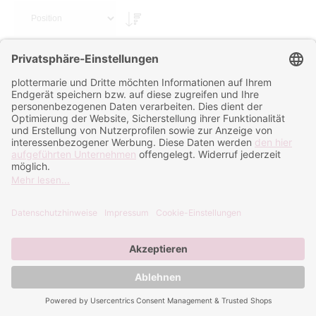
Sortieren nach
Henkelglas satiniert
Henkelglas klar Sublimation