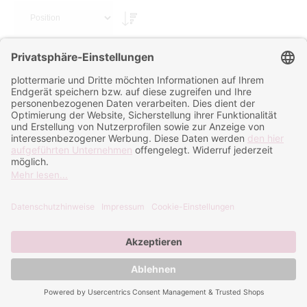
Sortieren nach
Flex Blumenranken TantePlotta
Flex Buschröschen TantePlotta