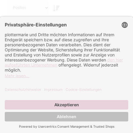
Sortieren nach
Siser Matte 12 x 24" strong
Siser Matte 12 x 12" light