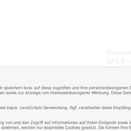
Türschild
3,95 €
ink
2-3 Tage
zz
Art-Nr.: Ts6
Lieferzeit: 2-3
Anzahl