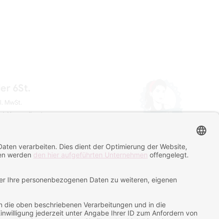
er 6St.
l. MwSt.
gl. Versandkosten
 Tage
IN DEN WARENKORB LEGEN
Zur Wunschliste hinzufügen