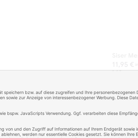
Siser Me
11,95 €
i
2-3 Tage
zz
Art-Nr.: SiMe6
Lieferzeit: 2-3
Anzahl