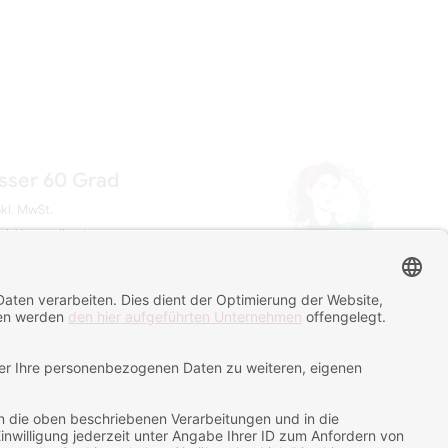
sser 60 Grad
nkl. MwSt.
gl. Versandkosten
0
 Tage
IN DEN WARENKORB LEGEN
Zur Wunschliste hinzufügen