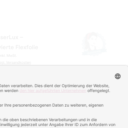
aserLux –
ierte Flexfolie
inkl. MwSt.
zgl. Versandkosten
LSA
 3 Tage
IN DEN WARENKORB LEGEN