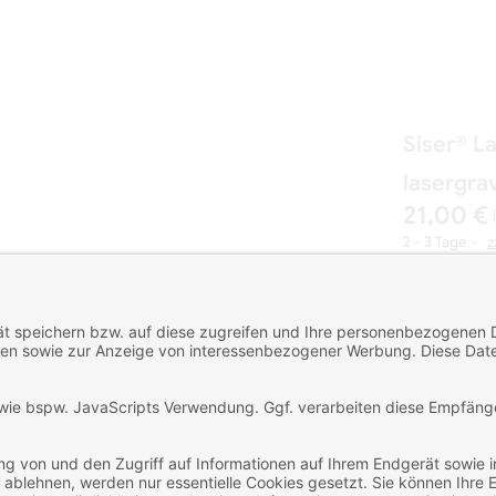
Siser® L
lasergrav
21,00 €
2 - 3 Tage
z
Art-Nr.: PMSI
Lieferzeit: 2 -
Farbe
Anzahl