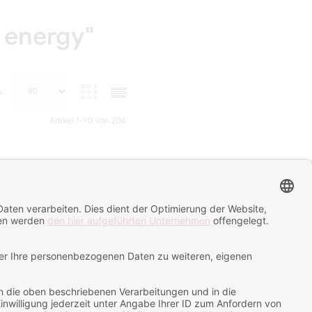
4 energy"
n
Artikel
1
-
90
von
206