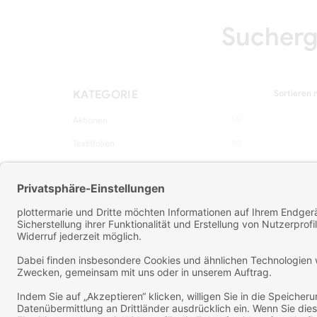
Sucherge
KATEGORIE
Sortieren 
Aktionen
59
Textilfolien
95
Vinylfolien
49
F-LOOC
1
Transferpressen
6
Schneideplotter
8
DIY & Co.
12
Sublimation
6
Textilien
8