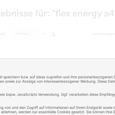
bnisse für: "flex energy a
nach
Artikel Anzeige